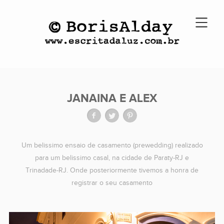
JANAINA E ALEX
Um belissimo ensaio de casamento (prewedding) realizado
para um belissimo casal, na cidade de Paraty-RJ e
Trinadade-RJ. Onde posteriormente tivemos a honra de
registrar o seu casamento