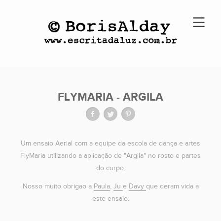
FLYMARIA - ARGILA
Um ensaio Aerial com a equipe da escola de dança e artes
FlyMaria utilizando a aplicação de "Argila" no rosto e partes
do corpo.
Nosso muito obrigao a
Paula
,
Ju
e
Davy
que deram vida a
este ensaio.