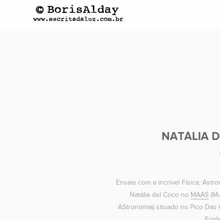
NATÁLIA 
Ensaio com a incrivel Física, Astr
Natália del Coco no
MAAS
(Mu
AStronomia) situado no Pico Das
Egid