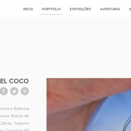
INÍCIO
PORTFOLIO
EXPOSIÇÕES
AVENTURAS
DEL COCO
onoma e Bailarina
seus Aberto de
 Cabras, Joaquim
eo, Campinas-SP