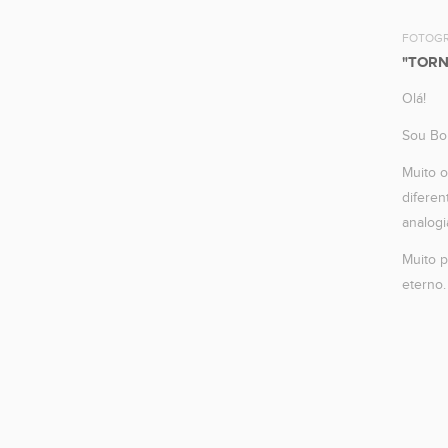
FOTOGR
"TORN
Olá!
Sou Bor
Muito o
diferen
analogi
Muito p
eterno.